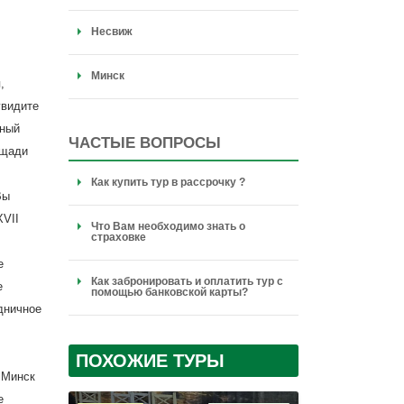
Несвиж
Минск
,
увидите
сный
ЧАСТЫЕ ВОПРОСЫ
ощади
Как купить тур в рассрочку ?
Вы
ХVII
Что Вам необходимо знать о
страховке
е
Как забронировать и оплатить тур с
е
помощью банковской карты?
дничное
ПОХОЖИЕ ТУРЫ
 Минск
е