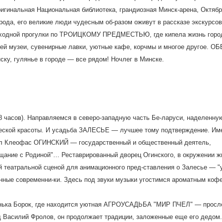
игинальная Национальная библиотека, грандиозная Минск-арена, Октяб
ода, его великие люди чудесным об-разом оживут в рассказе экскурсов
шеходной прогулки по ТРОИЦКОМУ ПРЕДМЕСТЬЮ, где кипела жизнь горо
стей музеи, сувенирные лавки, уютные кафе, корчмы и многое другое. ОБ
ску, гулянье в городе — все рядом! Ночлег в Минске.
асов). Направляемся в северо-западную часть Бе-ларуси, наделенну
еской красоты. И усадьба ЗАЛЕСЬЕ — лучшее тому подтверждение. Им
хал Клеофас ОГИНСКИЙ — государственный и общественный деятель,
ощание с Родиной"… Реставрированный дворец Огинского, в окружении ж
ой театральной сценой для анимационного пред-ставления о Залесье — "
енные современни-ки. Здесь под звуки музыки угостимся ароматным кофе
енька Борок, где находится уютная АГРОУСАДЬБА "МИР ПЧЕЛ" — прос
д Василий Фролов, он продолжает традиции, заложенные еще его дедом.