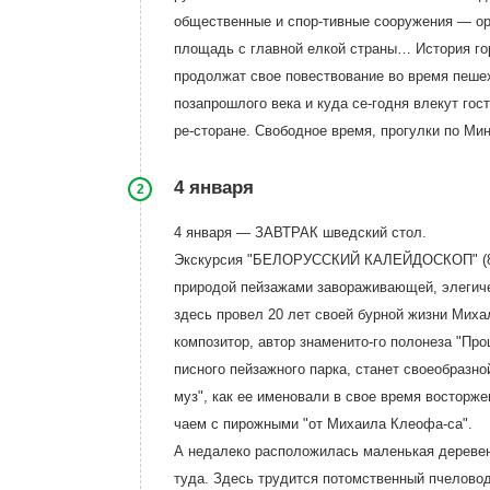
общественные и спор-тивные сооружения — ор
площадь с главной елкой страны… История гор
продолжат свое повествование во время пе
позапрошлого века и куда се-годня влекут го
ре-сторане. Свободное время, прогулки по Мин
4 января
2
4 января — ЗАВТРАК шведский стол.
Экскурсия "БЕЛОРУССКИЙ КАЛЕЙДОСКОП" (8 ч
природой пейзажами завораживающей, элегич
здесь провел 20 лет своей бурной жизни Ми
композитор, автор знаменито-го полонеза "Пр
писного пейзажного парка, станет своеобразн
муз", как ее именовали в свое время восторж
чаем с пирожными "от Михаила Клеофа-са".
А недалеко расположилась маленькая дерев
туда. Здесь трудится потомственный пчелово