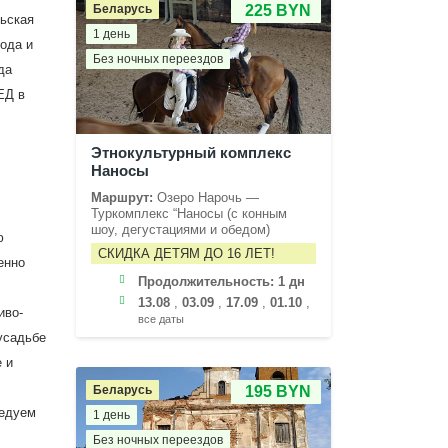
Беларусь
225 BYN
рьская
1 день
ода и
Без ночных переездов
да
ЕД в
Этнокультурный комплекс
Наносы
Маршрут:
Озеро Нарочь —
Туркомплекс “Наносы (с конным
шоу, дегустациями и обедом)
ю
СКИДКА ДЕТЯМ ДО 16 ЛЕТ!
енно
Продолжительность:
1 дн
13.08
,
03.09
,
17.09
,
01.10
,
иво-
все даты
усадьбе
 и
Беларусь
195 BYN
ледуем
1 день
Без ночных переездов