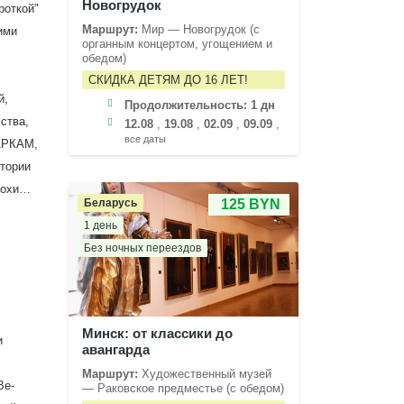
Новогрудок
откой"
Маршрут:
Мир — Новогрудок (с
ими
органным концертом, угощением и
обедом)
СКИДКА ДЕТЯМ ДО 16 ЛЕТ!
й,
Продолжительность:
1 дн
ства,
12.08
,
19.08
,
02.09
,
09.09
,
все даты
ПАРКАМ,
тории
эпохи…
Беларусь
125 BYN
1 день
Без ночных переездов
Минск: от классики до
и
авангарда
Маршрут:
Художественный музей
Ве-
— Раковское предместье (с обедом)