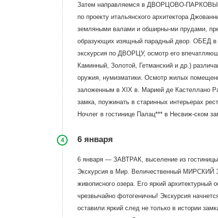
Затем направляемся в ДВОРЦОВО-ПАРКОВЫЙ К
по проекту итальянского архитектора Джован
земляными валами и обширны-ми прудами, пре
образующих изящный парадный двор. ОБЕД в 
экскурсия по ДВОРЦУ, осмотр его впечатляющ
Каминный, Золотой, Гетманский и др.) различ
оружия, нумизматики. Осмотр жилых помещен
заложенным в XIX в. Марией де Кастеллано Р
замка, поужинать в старинных интерьерах рес
Ночлег в гостинице Палац*** в Несвиж-ском за
6 января
4
6 января — ЗАВТРАК, выселение из гостиницы
Экскурсия в Мир. Величественный МИРСКИЙ ЗА
живописного озера. Его яркий архитектурный
чрезвычайно фотогеничны! Экскурсия начнетс
оставили яркий след не только в истории замк