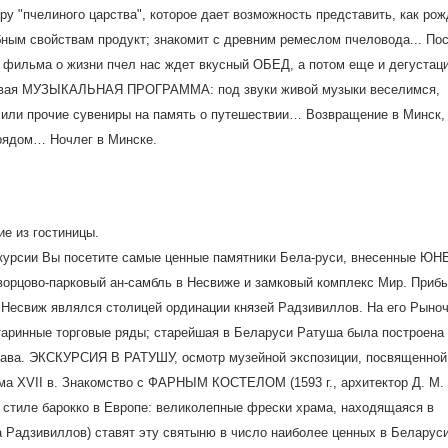
 "пчелиного царства", которое дает возможность представить, как рож
бным свойствам продукт; знакомит с древним ремеслом пчеловода... По
 фильма о жизни пчел нас ждет вкусный ОБЕД, а потом еще и дегустац
асовая МУЗЫКАЛЬНАЯ ПРОГРАММА: под звуки живой музыки веселимся,
или прочие сувениры на память о путешествии… Возвращение в Минск,
 рядом… Ночлег в Минске.
е из гостиницы.
скурсии Вы посетите самые ценные памятники Бела-руси, внесенные Ю
ворцово-парковый ан-самбль в Несвиже и замковый комплекс Мир. Прибы
в Несвиж являлся столицей ординации князей Радзивиллов. На его Рыно
аринные торговые ряды; старейшая в Беларуси Ратуша была построена
 права. ЭКСКУРСИЯ В РАТУШУ, осмотр музейной экспозиции, посвященной
ма XVII в. Знакомство с ФАРНЫМ КОСТЕЛОМ (1593 г., архитектор Д. М.
 стиле барокко в Европе: великолепные фрески храма, находящаяся в
адзивиллов) ставят эту святыню в число наиболее ценных в Беларуси