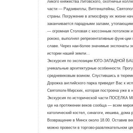
ликого княжества Литовского, охотничьи кол
части — Радзивиллы, Витгенштейны, Святополк
страны. Погружение в атмосферу их жизни нач
заканчивается парадными залами, утопающим
— огромная Столовая с кессонным потолком и
рококо, выполнял репрезентативные функ-ции 
славе. Через наи-более значимые экспонаты э
истории нашей земли…
Экскурсия по экспозиции ЮГО-ЗАПАДНОЙ БАШН
уникальные архитектурные особенности. Прог
средневековым воином. Спустившись в тюремн
Дорожка английского парка приведет Вас к 
Святополк-Мирских, которая построена уже в 
Экскурсия по исторической части ПОСЕЛКА МИ
где на протяжении веков сообща — всем миро
католический костел, синагоги, иешива, дом
Возвращение в Минск около 18.00. Оставив ве
можно провести в торгово-развлекательном це