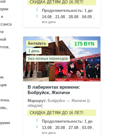
кой
СКИДКА ДЕТЯМ ДО 16 ЛЕТ!
тории
Продолжительность:
1 дн
 и
14.08
,
21.08
,
28.08
,
04.09
,
все даты
ссанса
ле
нной
Беларусь
175 BYN
ллов,
1 день
Без ночных переездов
ия.
ьцев
В лабиринтах времени:
Бобруйск, Жиличи
ечка,
Маршрут:
Бобруйск — Жиличи (с
обедом)
овь,
СКИДКА ДЕТЯМ ДО 16 ЛЕТ!
Продолжительность:
1 дн
 время
13.08
,
20.08
,
27.08
,
03.09
,
все даты