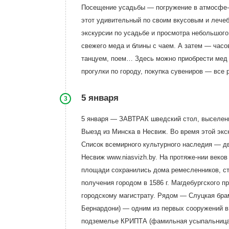
Посещение усадьбы — погружение в атмосфе-ру
этот удивительный по своим вкусовым и лече
экскурсии по усадьбе и просмотра небольшого
свежего меда и блины с чаем. А затем — ч
танцуем, поем… Здесь можно приобрести мед 
прогулки по городу, покупка сувениров — все
5 января
3
5 января — ЗАВТРАК шведский стол, выселени
Выезд из Минска в Несвиж. Во время этой эк
Список всемирного культурного наследия — д
Несвиж www.niasvizh.by. На протяже-нии веко
площади сохранились дома ремесленников, ст
получения городом в 1586 г. Магдебургского
городскому магистрату. Рядом — Слуцкая бра
Бернардони) — одним из первых сооружений в
подземелье КРИПТА (фамильная усыпальница Р