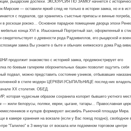
лекции, рыцарские доспехи. ЭКСКУРСИЯ ПО ЗАМКУ начнется с историчес
-Мирские — оставили яркий след не только в истории замка, но и в ис
инается с подвалов, где хранились съестные припасы и винные погреба,
и в роскоши рококо… Основное парадное помещение дворца эпохи Рене
 мебелью конца XVI в. Изысканный Портретный зал, оформленный в сти
и свидетельствует о древности рода Радзивиллов, его рыцарской и вое
кспозиции замка Вы узнаете о быте и обычаях княжеского дома Рад-зиви
И продолжит знакомство с историей замка, продемонстрирует его
улка по боевым галереям оборонительных башен позволит ощутить себя
ый подвал, можно представить состояние узников, отбывавших наказан
исполненной в стиле модерн ЦЕРКВИ-УСЫПАЛЬНИЦЕ послед-них владел
начале XX столетия. ОБЕД.
Р, которая чудесным образом сохранила колорит бывшего уютного мест
м — жили белорусы, поляки, евреи, цыгане, татары… Православная церк
а ремесленников и купцов формируют ансамбль Рыночной площади Мира.
щи в камере хранения на вокзале (если у Вас поезд поздно), свободное
нтре "Галилео" в 3 минутах от вокзала или подземном торговом центре