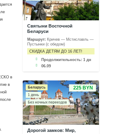
дается
сле
ия
Святыни Восточной
Беларуси
Маршрут:
Кричев — Мстиславль —
Пустынки (с обедом)
СКИДКА ДЕТЯМ ДО 16 ЛЕТ!
Продолжительность:
1 дн
06.09
НЕСКО в
тие в
Беларусь
225 BYN
чной
1 день
 после
Без ночных переездов
.
Дорогой замков: Мир,