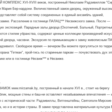
ОМПЛЕКС XVI-XVIII веков, построенный Николаем Радзивиллом "Сир
ни Мария Бер-нардони. Величественный замок-дворец, окруженный высок
дставляет собой систему соединенных в единый ансамбль зданий,
замке. Расселение в гостинице ПАЛАЦ*** Несвижского замка. После —
их экспозиций. Парадные залы дворца (Охотничий, Бальный, Портретны
аются стилем убранства, содержат ценные коллекции произведений искус
ий дворца, часовни. Экскурсия по примыкающим к замку живописным 
адзивилл. Свободное время — вечером Вы можете прогуляться по терри
торана "Гетман", прой-тись по старинным паркам — почувствовать дух 
мке или в гостинице Несвиж*** в Несвиже.
.
МОК www.mirzamak.by, построенный в начале XVI в., стоит на берегу
 облик, мощные стены и баш-ни оставляют незабываемые впечатления — 
я с исторической части: Радзивиллы, Витгенштейны, Святополк-Мирские
а, но и в истории страны. В замке представлена материальная культура 