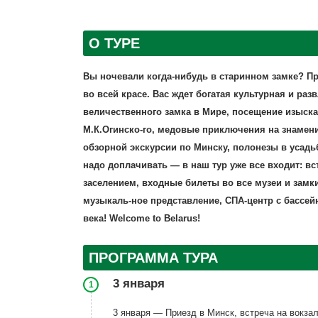
О ТУРЕ
Вы ночевали когда-нибудь в старинном замке? 
во всей красе. Вас ждет богатая культурная и р
величественного замка в Мире, посещение изыска
М.К.Огинско-го, медовые приключения на знамен
обзорной экскурсии по Минску, полонезы в усадьб
надо доплачивать — в наш тур уже все входит: вс
заселением, входные билеты во все музеи и замк
музыкаль-ное представление, СПА-центр с бассейн
века! Welcome to Belarus!
ПРОГРАММА ТУРА
3 января
1
3 января — Приезд в Минск, встреча на вокз