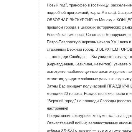
Новый год", трансфер в гостиницу, расселение
подробной программой, карта Минска). Завтрак
ОБЗОРНАЯ ЭКСКУРСИЯ по Минску с КОНЦЕРТОМ 
прошлом города в широких исторических рамка
Российская империя, Советская Белоруссия и 
Петро-Павловскую церковь начала ХVII века и
старинный Верхний город. В ВЕРХНЕМ ГОРОДЕ 
— площади Свободы — Вы увидите ратушу, гос
(бернардинцев, базилиан, иезуитов); узнаете 
осмотрите наиболее ценные архитектурные па
столетия; увидите забавные уличные скульпт
Затем Вас ожидает получасовой ПРАЗДНИЧНЫ
мелодии 20-го века, Рождественские песни в и
"Верхний город" на площади Свободы (восста
настроение!
Продолжение экскурсии: монументальные здани
Отечественной войны; величественные ансамб
рубежа ХХ-ХХI столетий — все это тоже най-