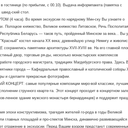
 в гостинице (по прибытии, с 00.10). Выдача информпакета (памятка с
 швед-ский стол.
(4 часа). Во время экскурсии по нарядному Мин-ску Вы узнаете о
х. Полоцкое княжество, Великое княжество Литовское, Речь Посполитая
Республика Беларусь — таков путь, пройденный Минском за века... Вы 
 "Красный" костел начала ХХ века; древнейшую улицу Немигу и живопи
сохранились памятники архитектуры XVII-XVIII вв. На его главной пл
тиный двор, торговые ря-ды, несколько монастырских комплексов
о работе городского магистрата, традициях Магдебургского права. Здесь 
мятники города — Кафедральные православный и католический соборы 
уры и сделаете прекрасные фотографии.
Й КОНЦЕРТ: самые популярные композиции миро-вой классики, лучши
сполнении струнного кварте-та. Этот концерт проходит в концертном зал
нов-ленное здание мужского монастыря бернардинцев) и поддержит праз
я эпохи конструктивизма, трагедия жителей го-рода в годы Великой
ли главных площадей и про-спектов Минска, динамично развивающийся
дет отражение в экскурсии. Перед Вашим взором предстанут современны