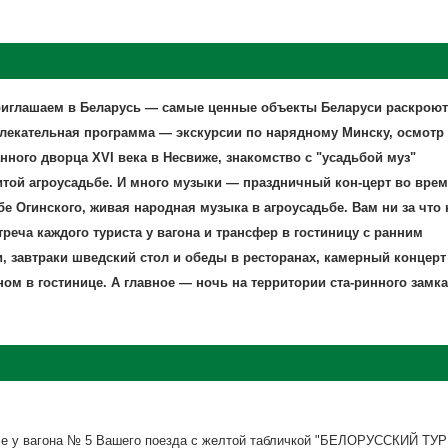
Приглашаем в Беларусь — самые ценные объекты Беларуси раскрою
азвлекательная программа — экскурсии по нарядному Минску, осмотр
нного дворца XVI века в Несвиже, знакомство с "усадьбой муз"
итой агроусадьбе. И много музыки — праздничный кон-церт во вре
е Огинского, живая народная музыка в агроусадьбе. Вам ни за что 
треча каждого туриста у вагона и трансфер в гостиницу с ранним
и, завтраки шведский стол и обеды в ресторанах, камерный концерт
ом в гостинице. А главное — ночь на территории ста-ринного замка
але у вагона № 5 Вашего поезда с желтой табличкой "БЕЛОРУССКИЙ ТУ