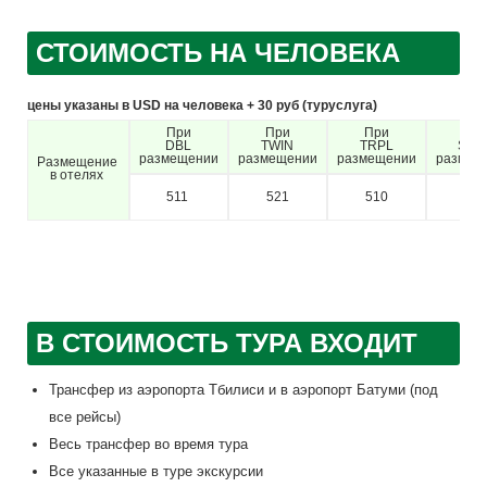
СТОИМОСТЬ НА ЧЕЛОВЕКА
цены указаны в USD на человека + 30 руб (туруслуга)
При
При
При
Пр
DBL
TWIN
TRPL
SNG
размещении
размещении
размещении
размещ
Размещение
в отелях
511
521
510
650
В СТОИМОСТЬ ТУРА ВХОДИТ
Трансфер из аэропорта Тбилиси и в аэропорт Батуми (под
все рейсы)
Весь трансфер во время тура
Все указанные в туре экскурсии