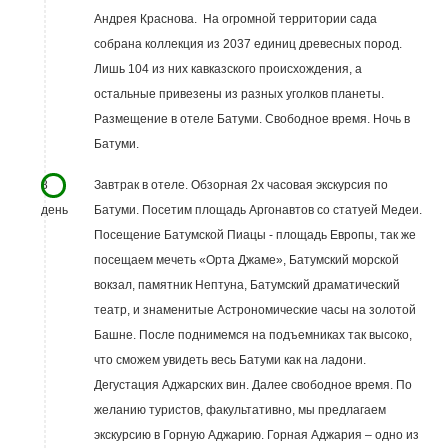
Андрея Краснова. На огромной территории сада
собрана коллекция из 2037 единиц древесных пород.
Лишь 104 из них кавказского происхождения, а
остальные привезены из разных уголков планеты.
Размещение в отеле Батуми. Свободное время. Ночь в
Батуми.
8
Завтрак в отеле. Обзорная 2х часовая экскурсия по
день
Батуми. Посетим площадь Аргонавтов со статуей Медеи.
Посещение Батумской Пиацы - площадь Европы, так же
посещаем мечеть «Орта Джаме», Батумский морской
вокзал, памятник Нептуна, Батумский драматический
театр, и знаменитые Астрономические часы на золотой
Башне. После поднимемся на подъемниках так высоко,
что сможем увидеть весь Батуми как на ладони.
Дегустация Аджарских вин. Далее свободное время. По
желанию туристов, факультативно, мы предлагаем
экскурсию в Горную Аджарию. Горная Аджария – одно из