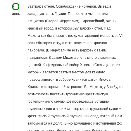
6
Завтрак в отеле. Освобождение номеров. Выезд в
день
западную часть Грузии. Первое что мы посетим:
«Мцхета» (Второй Иерусалим) – древнейший, очень
красивый город, в котором был царский стол. Над
Мцхета как-бы «парит в воздухе», древний монастырь VI
века «Джвари» откуда открывается прекрасная
панорама. (В Иерусалиме есть церковь с таким
названием). В самом Мцхета очень много старинных
церквей: Кафедральный собор ХI века «Светицховели»,
который является святым местом для каждого
православного - в соборе хранится хитон Иисуса
Христа, в котором он был распят. Во Мцхета, у Вас будет
возможность посетить грузинскую крестьянскую
гостеприимную семью, где проведем дегустацию
грузинских вин и чачи + мастер класс грузинской кухни +
крестьянский грузинский вкуснейший обед, который Вам
запомнится на долго. Вино домашнего изготовления 2-х
сортов - красное, белое, а также чача. Дегустатор - сам