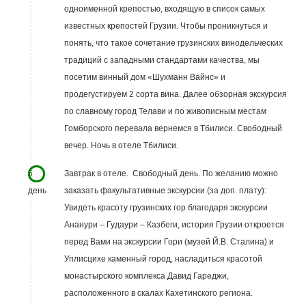
одноименной крепостью, входящую в список самых
известных крепостей Грузии. Чтобы проникнуться и
понять, что такое сочетание грузинских винодельческих
традиций с западными стандартами качества, мы
посетим винный дом «Шухманн Вайнс» и
продегустируем 2 сорта вина. Далее обзорная экскурсия
по славному город Телави и по живописным местам
Гомборского перевала вернемся в Тбилиси. Свободный
вечер. Ночь в отеле Тбилиси.
5
Завтрак в отеле. Свободный день. По желанию можно
день
заказать факультативные экскурсии (за доп. плату):
Увидеть красоту грузинских гор благодаря экскурсии
Ананури – Гудаури – Казбеги, история Грузии откроется
перед Вами на экскурсии Гори (музей Й.В. Сталина) и
Уплисцихе каменный город, насладиться красотой
монастырского комплекса Давид Гареджи,
расположенного в скалах Кахетинского региона.