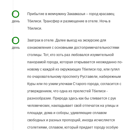
2
Прибытие в жемчужину Закавказья – город красавец
день
Тбилиси. Трансфер и размещение в отеле. Ночь в
Тбилиси.
3
Завтрак в отеле. Далее выезд на экскурсию для
день
ознакомления с основными достопримечательностями
столицы. Тот, кто хоть раз любовался изумительной
панорамой города, которая открывается неожиданно по-
новому с каждой из окружающих Тбилиси гор, или гулял
по очаровательному проспекту Руставели, набережным
Куры или по узким улочкам Старого города, согласится с
утверждением, что одна из прелестей Тбилиси -
разнообразие. Природа здесь как бы сливается с рук
человеческих, накладывает свой отпечаток на улицы и
площади, дома и соборы, удивляющие сплавом
свободных и разных пропорций, иногда исчисляется
столетиями, сплавом, который придает городу особую