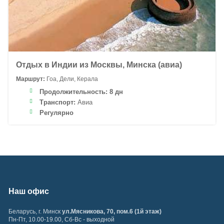
Отдых в Индии из Москвы, Минска (авиа)
Маршрут:
Гоа, Дели, Керала
Продолжительность:
8 дн
Транспорт:
Авиа
Регулярно
Наш офис
Беларусь
,
г. Минск
ул.Мясникова, 70, пом.6 (1й этаж)
Пн-Пт, 10.00-19.00, Сб-Вс - выходной