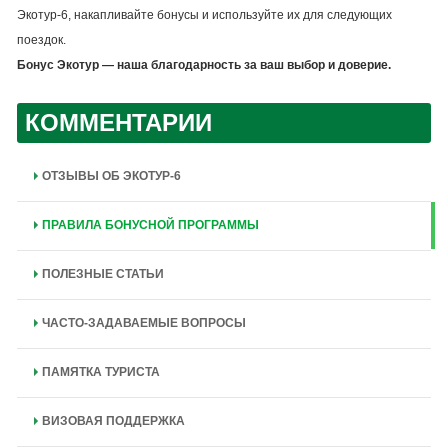
Экотур-6, накапливайте бонусы и используйте их для следующих
поездок.
Бонус Экотур — наша благодарность за ваш выбор и доверие.
КОММЕНТАРИИ
ОТЗЫВЫ ОБ ЭКОТУР-6
ПРАВИЛА БОНУСНОЙ ПРОГРАММЫ
ПОЛЕЗНЫЕ СТАТЬИ
ЧАСТО-ЗАДАВАЕМЫЕ ВОПРОСЫ
ПАМЯТКА ТУРИСТА
ВИЗОВАЯ ПОДДЕРЖКА