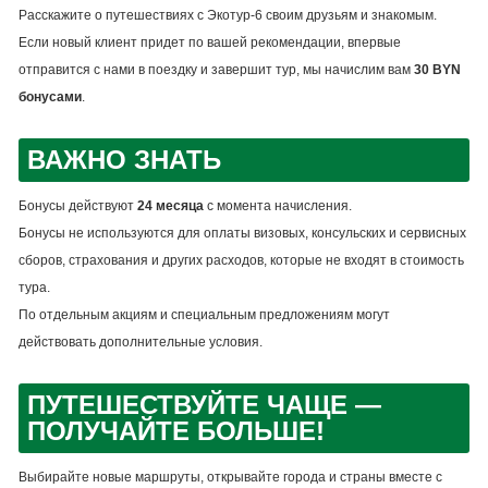
Расскажите о путешествиях с Экотур-6 своим друзьям и знакомым.
Если новый клиент придет по вашей рекомендации, впервые
отправится с нами в поездку и завершит тур, мы начислим вам
30 BYN
бонусами
.
ВАЖНО ЗНАТЬ
Бонусы действуют
24 месяца
с момента начисления.
Бонусы не используются для оплаты визовых, консульских и сервисных
сборов, страхования и других расходов, которые не входят в стоимость
тура.
По отдельным акциям и специальным предложениям могут
действовать дополнительные условия.
ПУТЕШЕСТВУЙТЕ ЧАЩЕ —
ПОЛУЧАЙТЕ БОЛЬШЕ!
Выбирайте новые маршруты, открывайте города и страны вместе с