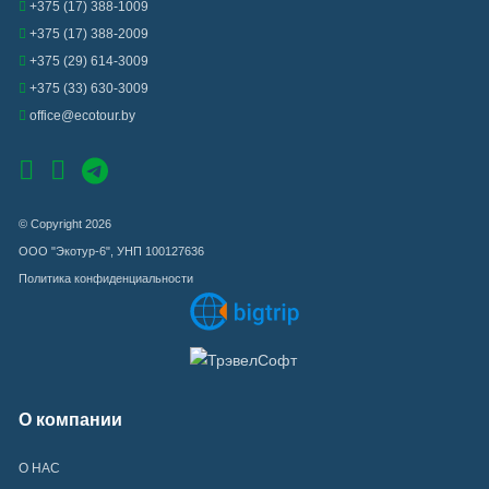
+375 (17) 388-1009
+375 (17) 388-2009
+375 (29) 614-3009
+375 (33) 630-3009
office@ecotour.by
© Copyright 2026
ООО "Экотур-6", УНП 100127636
Политика конфиденциальности
О компании
О НАС