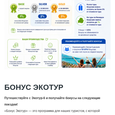
БОНУС ЭКОТУР
Путешествуйте с Экотур-6 и получайте бонусы на следующие
поездки!
«Бонус Экотур» — это программа для наших туристов, с которой