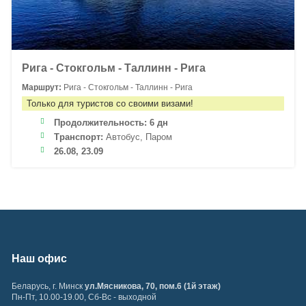
Рига - Стокгольм - Таллинн - Рига
Маршрут:
Рига - Стокгольм - Таллинн - Рига
Только для туристов со своими визами!
Продолжительность:
6 дн
Транспорт:
Автобус, Паром
26.08, 23.09
Наш офис
Беларусь
,
г. Минск
ул.Мясникова, 70, пом.6 (1й этаж)
Пн-Пт, 10.00-19.00, Сб-Вс - выходной