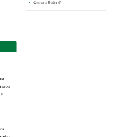
Фиеста Бийч 4*
жи.
гатой
 и
лок
 кафе,