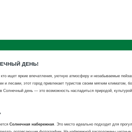
ЕЧНЫЙ ДЕНЬ!
 кто ищет яркие впечатления, уютную атмосферу и незабываемые пейза
и и лесами, этот город привлекает туристов своим мягким климатом, бо
в Солнечный день — это возможность насладиться природой, культурой
А
яется
Солнечная набережная
. Это место идеально подходит для прогу
и сделать потрясающие фотографии. На набережной расположены уютные