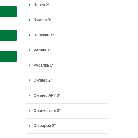
Невен 2*
Нимфа 3*
Пеликан 3*
Регина 3*
Русалка 1*
Силвер 2*
Силвер APT 3*
Сланчоглед 3*
Софарма 2*