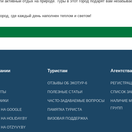
ли активный отдых на природе. Туры в этот город подарят вам незабыв
ород, где каждый день наполнен теплом и светом!
ании
Туристам
Агентств
ОТЗЫВЫ ОБ ЭКОТУР-6
РЕГИСТРА
ИТЫ
ПОЛЕЗНЫЕ СТАТЬИ
СПИСОК ЗА
НИКИ
ЧАСТО-ЗАДАВАЕМЫЕ ВОПРОСЫ
НАЛИЧИЕ М
ГРУПП
 НА GOOGLE
ПАМЯТКА ТУРИСТА
НА HOLIDAY.BY
ВИЗОВАЯ ПОДДЕРЖКА
НА OTZYVY.BY