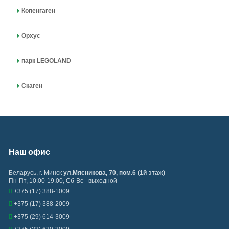
Копенгаген
Орхус
парк LEGOLAND
Скаген
Наш офис
Беларусь
,
г. Минск
ул.Мясникова, 70, пом.6 (1й этаж)
Пн-Пт, 10.00-19.00, Сб-Вс - выходной
+375 (17) 388-1009
+375 (17) 388-2009
+375 (29) 614-3009