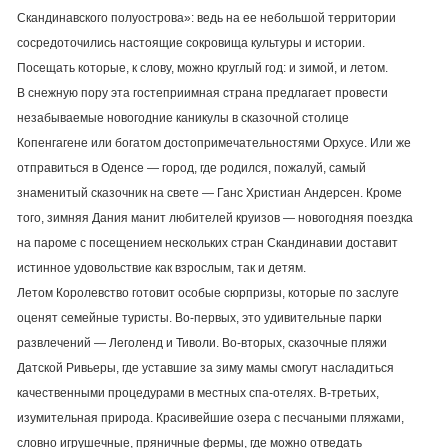
Скандинавского полуострова»: ведь на ее небольшой территории
сосредоточились настоящие сокровища культуры и истории.
Посещать которые, к слову, можно круглый год: и зимой, и летом.
В снежную пору эта гостеприимная страна предлагает провести
незабываемые новогодние каникулы в сказочной столице
Копенгагене или богатом достопримечательностями Орхусе. Или же
отправиться в Оденсе — город, где родился, пожалуй, самый
знаменитый сказочник на свете — Ганс Христиан Андерсен. Кроме
того, зимняя Дания манит любителей круизов — новогодняя поездка
на пароме с посещением нескольких стран Скандинавии доставит
истинное удовольствие как взрослым, так и детям.
Летом Королевство готовит особые сюрпризы, которые по заслуге
оценят семейные туристы. Во-первых, это удивительные парки
развлечений — Леголенд и Тиволи. Во-вторых, сказочные пляжи
Датской Ривьеры, где уставшие за зиму мамы смогут насладиться
качественными процедурами в местных спа-отелях. В-третьих,
изумительная природа. Красивейшие озера с песчаными пляжами,
словно игрушечные, пряничные фермы, где можно отведать