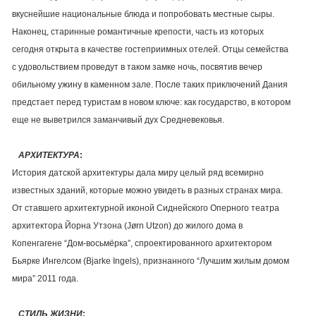
вкуснейшие национальные блюда и попробовать местные сыры.
Наконец, старинные романтичные крепости, часть из которых
сегодня открыта в качестве гостеприимных отелей. Отцы семейства
с удовольствием проведут в таком замке ночь, посвятив вечер
обильному ужину в каменном зале. После таких приключений Дания
предстает перед туристам в новом ключе: как государство, в котором
еще не выветрился заманчивый дух Средневековья.
АРХИТЕКТУРА
:
История датской архитектуры дала миру целый ряд всемирно
известных зданий, которые можно увидеть в разных странах мира.
От ставшего архитектурной иконой Сиднейского Оперного театра
архитектора Йорна Утзона (Jørn Utzon) до жилого дома в
Копенгагене “Дом-восьмёрка”, спроектированного архитектором
Бьярке Ингелсом (Bjarke Ingels), признанного “Лучшим жилым домом
мира” 2011 года.
СТИЛЬ ЖИЗНИ
: