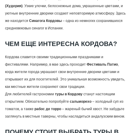
(Худерия)
. Узкие улочки, белоснежные дома, украшенные цветами, и
уютные внутренние дворики создают неповторимую атмосферу. Здесь
же находится
Синагога Кордовы
– одна из немногих сохранившихся
средневековых синагог в Испании.
ЧЕМ ЕЩЕ ИНТЕРЕСНА КОРДОВА?
Кордова славится своими традиционными праздниками и
фестивалями. Например, в мае здесь проходит
Фестиваль Патио
,
когда жители города украшают свои внутренние дворики цветами и
открывают их для посетителей. Это уникальная возможность увидеть,
как местные жители сохраняют свои традиции.
Для любителей гастрономии
туры в Кордову
станут настоящим
открытием. Обязательно попробуйте
сальморехо
– холодный суп из
томатов, а также
рабос де торро
– жареный бычий хвост. Не забудьте
заглянуть в местные таверны, чтобы насладиться андалузским вином.
ПОЧЕМУ СТОИТ ВЫБРАТЬ ТУРЫ В