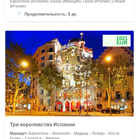
Барселона (Испания), Канны (Франция), Генуя (Италия), Специя
(Италия)
Продолжительность:
8 дн
1021
EUR
Три королевства Испании
Маршрут:
Барселона – Валенсия – Мадрид – Толедо – Коста-
Брава – Сарагоса – Фигерас