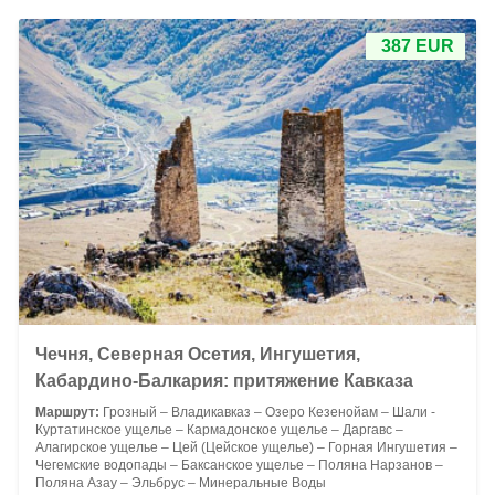
387 EUR
Чечня, Северная Осетия, Ингушетия,
Кабардино-Балкария: притяжение Кавказа
Маршрут:
Грозный – Владикавказ – Озеро Кезенойам – Шали -
Куртатинское ущелье – Кармадонское ущелье – Даргавс –
Алагирское ущелье – Цей (Цейское ущелье) – Горная Ингушетия –
Чегемские водопады – Баксанское ущелье – Поляна Нарзанов –
Поляна Азау – Эльбрус – Минеральные Воды