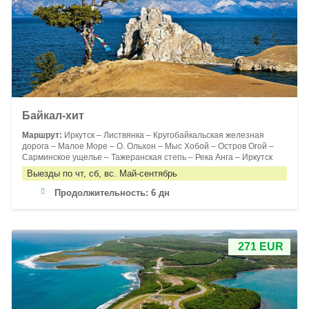
Байкал-хит
Маршрут:
Иркутск – Листвянка – Кругобайкальская железная
дорога – Малое Море – О. Ольхон – Мыс Хобой – Остров Огой –
Сарминское ущелье – Тажеранская степь – Река Анга – Иркутск
Выезды по чт, сб, вс. Май-сентябрь
Продолжительность:
6 дн
271 EUR