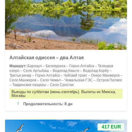
Алтайская одиссея – два Алтая
Маршрут:
Барнаул – Белокуриха – Горно-Алтайск – Телецкое
озеро – Село Артыбаш – Водопад Киште – Водопад Корбу –
Третья речка – Горно-Алтайск – Чуйский тракт – Озеро Манжерок –
Село Манжерок – Село Чемал – Чемальская ГЭС – Остров Патмос
– Тавдинские пещеры – Село Сростки
Выезды по субботам (июнь-сентябрь). Вылеты из Минска,
Москвы
Продолжительность:
8 дн
417 EUR