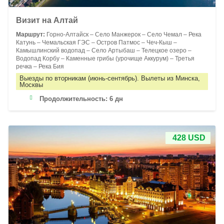
Визит на Алтай
Маршрут:
Горно-Алтайск – Село Манжерок – Село Чемал – Река
Катунь – Чемальская ГЭС – Остров Патмос – Чеч-Кыш –
Камышлинский водопад – Село Артыбаш – Телецкое озеро –
Водопад Корбу – Каменные грибы (урочище Аккурум) – Третья
речка – Река Бия
Выезды по вторникам (июнь-сентябрь). Вылеты из Минска,
Москвы
Продолжительность:
6 дн
428 USD