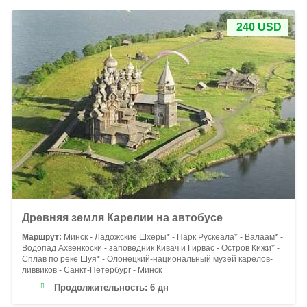
240 USD
Древняя земля Карелии на автобусе
Маршрут:
Минск - Ладожские Шхеры* - Парк Рускеала* - Валаам* -
Водопад Ахвенкоски - заповедник Кивач и Гирвас - Остров Кижи* -
Сплав по реке Шуя* - Олонецкий-национальный музей карелов-
ливвиков - Санкт-Петербург - Минск
Продолжительность:
6 дн