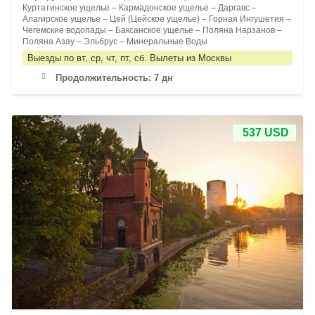
Куртатинское ущелье – Кармадонское ущелье – Даргавс –
Алагирское ущелье – Цей (Цейское ущелье) – Горная Ингушетия –
Чегемские водопады – Баксанское ущелье – Поляна Нарзанов –
Поляна Азау – Эльбрус – Минеральные Воды
Выезды по вт, ср, чт, пт, сб. Вылеты из Москвы
Продолжительность:
7 дн
537 USD