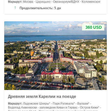
Маршрут:
Москва - Царицыно - Океанариум/ВДНХ - Коломенское
Продолжительность:
5 дн
360 USD
Древняя земля Карелии на поезде
Маршрут:
Ладожские Шхеры* - Парк Рускеала* - Валаам* -
Водопад Ахвенкоски - заповедник Кивач и Гирвас - Остров Кижи* -