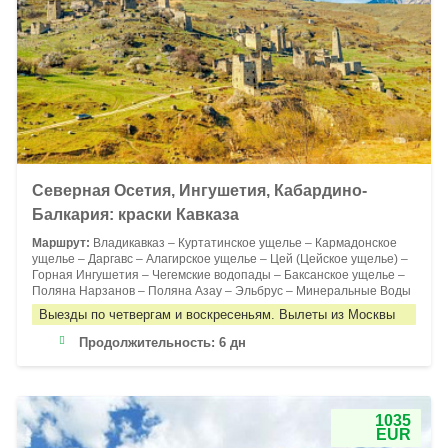
Северная Осетия, Ингушетия, Кабардино-
Балкария: краски Кавказа
Маршрут:
Владикавказ – Куртатинское ущелье – Кармадонское
ущелье – Даргавс – Алагирское ущелье – Цей (Цейское ущелье) –
Горная Ингушетия – Чегемские водопады – Баксанское ущелье –
Поляна Нарзанов – Поляна Азау – Эльбрус – Минеральные Воды
Выезды по четвергам и воскресеньям. Вылеты из Москвы
Продолжительность:
6 дн
1035
EUR