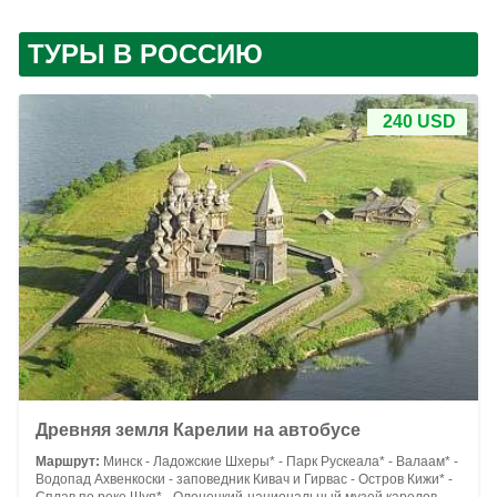
ТУРЫ В РОССИЮ
240 USD
Древняя земля Карелии на автобусе
Маршрут:
Минск - Ладожские Шхеры* - Парк Рускеала* - Валаам* -
Водопад Ахвенкоски - заповедник Кивач и Гирвас - Остров Кижи* -