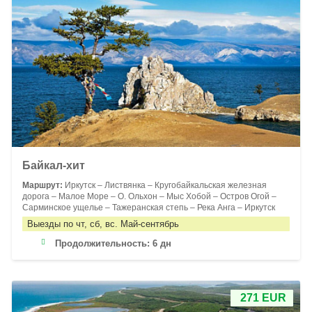
Байкал-хит
Маршрут:
Иркутск – Листвянка – Кругобайкальская железная
дорога – Малое Море – О. Ольхон – Мыс Хобой – Остров Огой –
Сарминское ущелье – Тажеранская степь – Река Анга – Иркутск
Выезды по чт, сб, вс. Май-сентябрь
Продолжительность:
6 дн
271 EUR