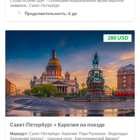
Сплав по реке Шуя* - Олонецкий-национальный музей карелов-
ливвиков - Санкт-Петербург
Продолжительность:
6 дн
280 USD
Санкт-Петербург + Карелия на поезде
Маршрут:
Санкт-Петербург- Карелия: Парк Рускеала - Водопады/
Ладожские Шхеры* - Царское село - Екатерининский Дворец*