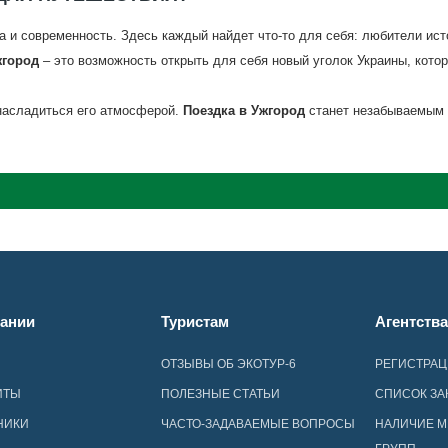
на и современность. Здесь каждый найдет что-то для себя: любители ист
жгород
– это возможность открыть для себя новый уголок Украины, кото
 насладиться его атмосферой.
Поездка в Ужгород
станет незабываемым 
ании
Туристам
Агентств
ОТЗЫВЫ ОБ ЭКОТУР-6
РЕГИСТРА
ИТЫ
ПОЛЕЗНЫЕ СТАТЬИ
СПИСОК ЗА
НИКИ
ЧАСТО-ЗАДАВАЕМЫЕ ВОПРОСЫ
НАЛИЧИЕ М