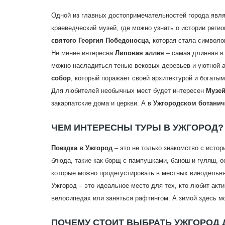
Одной из главных достопримечательностей города явл
краеведческий музей, где можно узнать о истории реги
святого Георгия Победоносца
, которая стала символо
Не менее интересна
Липовая аллея
– самая длинная в 
можно насладиться тенью вековых деревьев и уютной 
собор
, который поражает своей архитектурой и богаты
Для любителей необычных мест будет интересен
Музей
закарпатские дома и церкви. А в
Ужгородском ботанич
ЧЕМ ИНТЕРЕСНЫ ТУРЫ В УЖГОРОД?
Поездка в Ужгород
– это не только знакомство с истор
блюда, такие как борщ с пампушками, банош и гуляш, 
которые можно продегустировать в местных винодельня
Ужгород – это идеальное место для тех, кто любит акт
велосипедах или заняться рафтингом. А зимой здесь 
ПОЧЕМУ СТОИТ ВЫБРАТЬ УЖГОРОД 