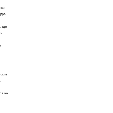
ожен
тура
, где
ый
е
тские
,
ся на