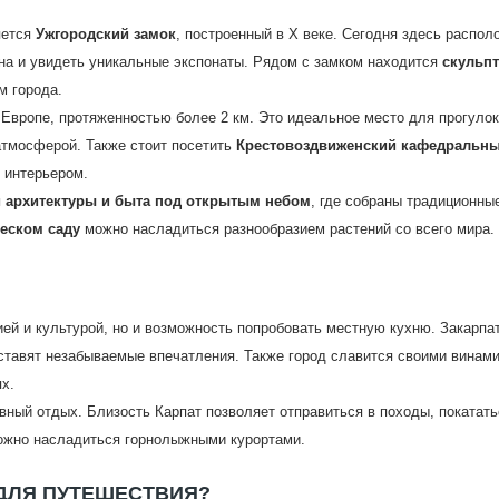
яется
Ужгородский замок
, построенный в X веке. Сегодня здесь распол
она и увидеть уникальные экспонаты. Рядом с замком находится
скульп
м города.
Европе, протяженностью более 2 км. Это идеальное место для прогулок
атмосферой. Также стоит посетить
Крестовоздвиженский кафедральн
м интерьером.
 архитектуры и быта под открытым небом
, где собраны традиционны
еском саду
можно насладиться разнообразием растений со всего мира.
ией и культурой, но и возможность попробовать местную кухню. Закарпа
оставят незабываемые впечатления. Также город славится своими винами
х.
ивный отдых. Близость Карпат позволяет отправиться в походы, покатать
можно насладиться горнолыжными курортами.
ДЛЯ ПУТЕШЕСТВИЯ?