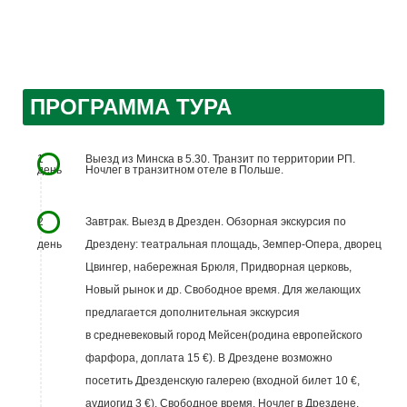
ПРОГРАММА ТУРА
1
Выезд из Минска в 5.30. Транзит по территории РП.
день
Ночлег в транзитном отеле в Польше.
2
Завтрак. Выезд в Дрезден. Обзорная экскурсия по
день
Дрездену: театральная площадь, Земпер-Опера, дворец
Цвингер, набережная Брюля, Придворная церковь,
Новый рынок и др. Свободное время. Для желающих
предлагается дополнительная экскурсия
в средневековый город Мейсен(родина европейского
фарфора, доплата 15 €). В Дрездене возможно
посетить Дрезденскую галерею (входной билет 10 €,
аудиогид 3 €). Свободное время. Ночлег в Дрездене.