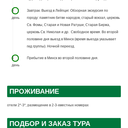
3
Завтрак. Выезд в Лейпциг. Обзорная экскурсия по
день
городу: памятник битве народов, старый вокзал, церковь
Св. Фомы, Старая и Новая Ратуши, Старая Биржа,
церковь Св. Николая и др. Свободное время. Во второй
половине дня выезд в Минск (время выезда указывает
гид группы). Ночной переезд.
4
Прибытие в Минск во второй половине дня.
день
ПРОЖИВАНИЕ
отели 2*-3*, размещение в 2-3-хместных номерах
ПОДБОР И ЗАКАЗ ТУРА