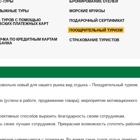
С-ТУРЫ
БРОНИРОВАНИЕ ОТЕЛЕЙ
ЛЫЖНЫЕ ТУРЫ
МОРСКИЕ КРУИЗЫ
А ТУРОВ С ПОМОЩЬЮ
ПОДАРОЧНЫЙ СЕРТИФИКАТ
ВСКИХ ПЛАТЕЖНЫХ КАРТ
ПООЩРИТЕЛЬНЫЙ ТУРИЗМ
ОЧКА ПО КРЕДИТНЫМ КАРТАМ
СТРАХОВАНИЕ ТУРИСТОВ
БАНКА
овольно новый для нашего рынка вид отдыха – Поощрительный туризм. 
бо (успехи в работе, продвижении товара); мероприятие мотивационного
фективных способов выразить благодарность своим сотрудникам,
ь своих лучших сотрудников. Прекрасная возможность сплотить рабочи
риятное совмещается с полезным. Во время таких туров отдых приятно