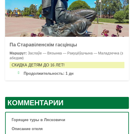
Па Старавіленскім гасцінцы
Маршрут:
Заслаўе — Вязынка — Ракуцёўшчына — Маладзечна (з
абедам)
СКИДКА ДЕТЯМ ДО 16 ЛЕТ!
Продолжительность:
1 дн
КОММЕНТАРИИ
Горящие туры в Лясковичи
Описание отеля