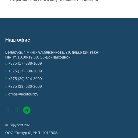
Apartment on Parizhskoy Kommuni 19 PaulMarie
Наш офис
Беларусь
,
г. Минск
ул.Мясникова, 70, пом.6 (1й этаж)
Пн-Пт, 10.00-19.00, Сб-Вс - выходной
+375 (17) 388-1009
+375 (17) 388-2009
+375 (29) 614-3009
+375 (33) 630-3009
office@ecotour.by
© Copyright 2026
ООО "Экотур-6", УНП 100127636