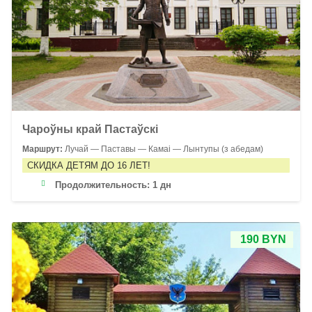
Чароўны край Пастаўскі
Маршрут:
Лучай — Паставы — Камаі — Лынтупы (з абедам)
СКИДКА ДЕТЯМ ДО 16 ЛЕТ!
Продолжительность:
1 дн
190 BYN