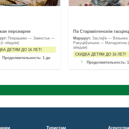
кая персиарня
Па Старавіленскім гасцін
рут:
Покрашево — Замостье —
Маршрут:
Заслаўе — Вязынка
 (с обедом)
Ракуцёўшчына — Маладзечна (
абедам)
КА ДЕТЯМ ДО 16 ЛЕТ!
СКИДКА ДЕТЯМ ДО 16 ЛЕТ!
Продолжительность:
1 дн
Продолжительность:
1
ании
Туристам
Агентств