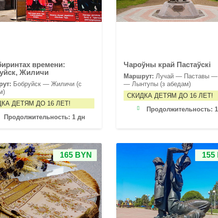
биринтах времени:
Чароўны край Пастаўскі
уйск, Жиличи
Маршрут:
Лучай — Паставы —
рут:
Бобруйск — Жиличи (с
— Лынтупы (з абедам)
м)
СКИДКА ДЕТЯМ ДО 16 ЛЕТ!
КА ДЕТЯМ ДО 16 ЛЕТ!
Продолжительность:
1
Продолжительность:
1 дн
165 BYN
155