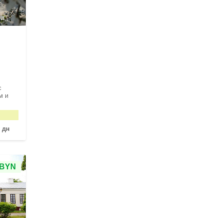
с
м и
 дн
 BYN