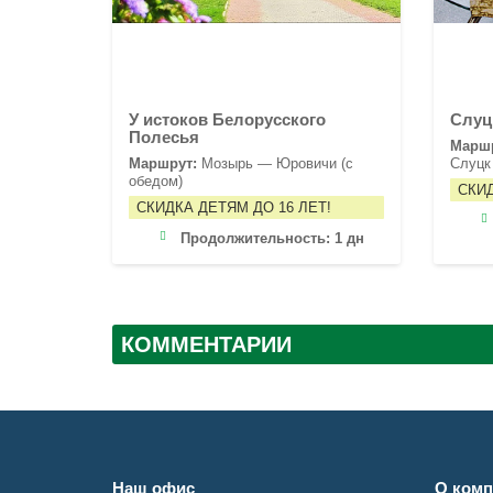
У истоков Белорусского
Слуц
Полесья
Марш
Маршрут:
Мозырь — Юровичи (с
Слуцк
обедом)
СКИД
СКИДКА ДЕТЯМ ДО 16 ЛЕТ!
Продолжительность:
1 дн
КОММЕНТАРИИ
Наш офис
О комп