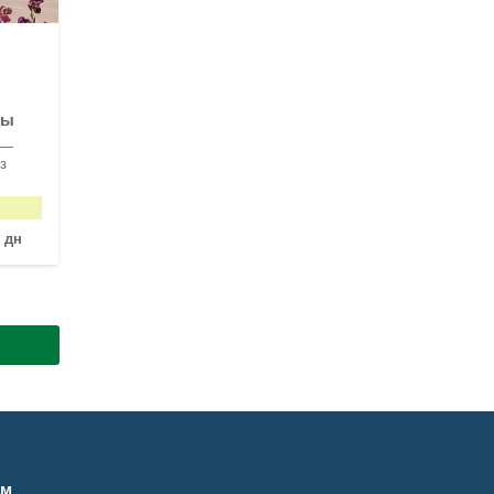
цы
 —
з
 дн
ам