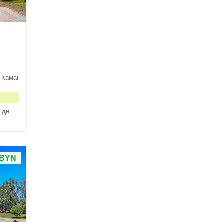
 Камаі
 дн
 BYN