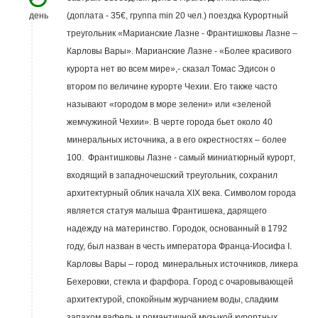
день
(доплата - 35€, группа min 20 чел.) поездка Курортный
треугольник «Марианские Лазне - Франтишковы Лазне –
Карловы Вары». Марианские Лазне - «Более красивого
курорта нет во всем мире»,- сказал Томас Эдисон о
втором по величине курорте Чехии. Его также часто
называют «городом в море зелени» или «зеленой
жемчужиной Чехии». В черте города бьет около 40
минеральных источника, а в его окрестностях – более
100. Франтишковы Лазне - самый миниатюрный курорт,
входящий в западночешский треугольник, сохранил
архитектурный облик начала XIX века. Символом города
является статуя малыша Франтишека, дарящего
надежду на материнство. Городок, основанный в 1792
году, был назван в честь императора Франца-Иосифа I.
Карловы Вары – город минеральных источников, ликера
Бехеровки, стекла и фарфора. Город с очаровывающей
архитектурой, спокойным журчанием воды, сладким
запахом вафель и романтичной музыкой курортных