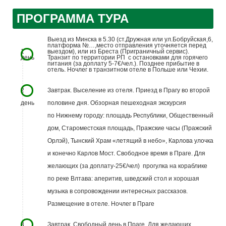
ПРОГРАММА ТУРА
Выезд из Минска в 5.30 (ст.Дружная или ул.Бобруйская,6,
платформа №…,место отправления уточняется перед
1
выездом), или из Бреста (Приграничный сервис).
день
Транзит по территории РП с остановками для горячего
питания (за доплату 5-7€/чел.). Позднее прибытие в
отель. Ночлег в транзитном отеле в Польше или Чехии.
2
Завтрак. Выселение из отеля. Приезд в Прагу во второй
день
половине дня. Обзорная пешеходная экскурсия
по Нижнему городу: площадь Республики, Общественный
дом, Староместская площадь, Пражские часы (Пражский
Орлэй), Тынский Храм «летящий в небо», Карлова улочка
и конечно Карлов Мост. Свободное время в Праге. Для
желающих (за доплату-25€/чел) прогулка на кораблике
по реке Влтава: аперитив, шведский стол и хорошая
музыка в сопровождении интересных рассказов.
Размещение в отеле. Ночлег в Праге
3
Завтрак. Свободный день в Праге. Для желающих