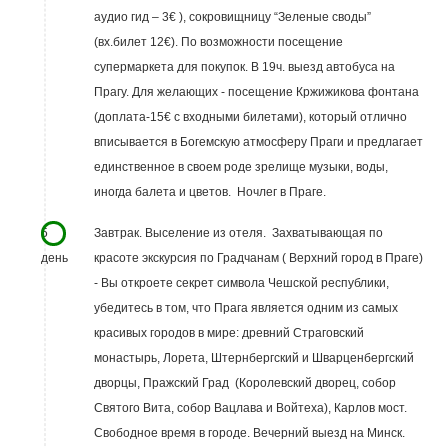
аудио гид – 3€ ), сокровищницу “Зеленые своды”
(вх.билет 12€). По возможности посещение
супермаркета для покупок. В 19ч. выезд автобуса на
Прагу. Для желающих - посещение Кржижикова фонтана
(доплата-15€ с входными билетами), который отлично
вписывается в Богемскую атмосферу Праги и предлагает
единственное в своем роде зрелище музыки, воды,
иногда балета и цветов. Ночлег в Праге.
5
Завтрак. Выселение из отеля. Захватывающая по
день
красоте экскурсия по Градчанам ( Верхний город в Праге)
- Вы откроете секрет символа Чешской республики,
убедитесь в том, что Прага является одним из самых
красивых городов в мире: древний Страговский
монастырь, Лорета, Штернбергский и Шварценбергский
дворцы, Пражский Град (Королевский дворец, собор
Святого Вита, собор Вацлава и Войтеха), Карлов мост.
Свободное время в городе. Вечерний выезд на Минск.