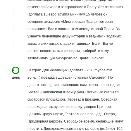
оркестров Вечером возвращение в Прагу. Для желающих
(доплата 15 евро, группа минимум 15 человек) -
вечерняя экскурсия «Мистическая Прага», которая
познакомит Вас с множеством легенд старой Праги. Вы
узнаете леденящие душу истории о ведьмах и водяных,
магах и алхимиках, кладах и тайниках. Если Вы не
против пощекотать свои нервы, выбирайте самую
захватывающую экскурсию по Праге! Ночлег.
4
Завтрак. Для желающих (доплата - 25€, группа min
день
20чел. ) поездка в Дрезден (столица Саксонии). По
дороге посещение природного памятника - заповедник
Бастай (
Саксонская Швейцари
я) - песчаные скалы со
смотровой площадкой. Переезд в Дрезден. Обзорная
пешеходная экскурсия по городу: дворец Цвингер,
церковь Фрауэнкирхе, Театральная площадь, Опера,
Придворная церковь. Свободное время, желающие могут
посетить Дрезденскую картинную галерею (вх.билет 10€,