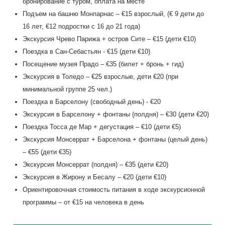
бронирование с туром, оплата на месте
Подъем на башню Монпарнас – €15 взрослый, (€ 9 дети до
16 лет, €12 подростки с 16 до 21 года)
Экскурсия Чрево Парижа + остров Сите – €15 (дети €10)
Поездка в Сан-Себастьян - €15 (дети €10)
Посещение музея Прадо – €35 (билет + бронь + гид)
Экскурсия в Толедо – €25 взрослые, дети €20 (при
минимальной группе 25 чел.)
Поездка в Барселону (свободный день) - €20
Экскурсия в Барселону + фонтаны (полдня) – €30 (дети €20)
Поездка Тосса де Мар + дегустация – €10 (дети €5)
Экскурсия Монсеррат + Барселона + фонтаны (целый день)
– €55 (дети €35)
Экскурсия Монсеррат (полдня) – €35 (дети €20)
Экскурсия в Жирону и Бесалу – €20 (дети €10)
Ориентировочная стоимость питания в ходе экскурсионной
программы – от €15 на человека в день