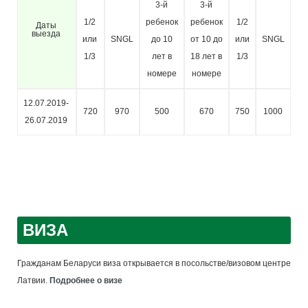
3-й
3-й
1/2
ребенок
ребенок
1/2
ре
Даты
выезда
или
SNGL
до 10
от 10 до
или
SNGL
д
1/3
лет в
18 лет в
1/3
л
номере
номере
н
12.07.2019-
720
970
500
670
750
1000
26.07.2019
ВИЗА
Гражданам Беларуси виза открывается в посольстве/визовом центре
Латвии.
Подробнее о визе