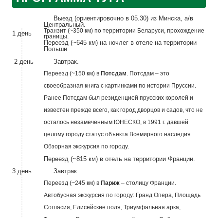
Выезд (ориентировочно в 05.30) из Минска, а/в
Центральный.
Транзит (~350 км) по территории Беларуси, прохождение
1 день
границы.
Переезд (~645 км) на ночлег в отеле на территории
Польши
2 день
Завтрак.
Переезд (~150 км) в
Потсдам
. Потсдам – это
своеобразная книга с картинками по истории Пруссии.
Ранее Потсдам был резиденцией прусских королей и
известен прежде всего, как город дворцов и садов, что не
осталось незамеченным ЮНЕСКО, в 1991 г. давшей
целому городу статус объекта Всемирного наследия.
Обзорная экскурсия по городу.
Переезд (~815 км) в отель на территории Франции.
3 день
Завтрак.
Переезд (~245 км) в
Париж
– столицу Франции.
Автобусная экскурсия по городу: Гранд Опера, Площадь
Согласия, Елисейские поля, Триумфальная арка,