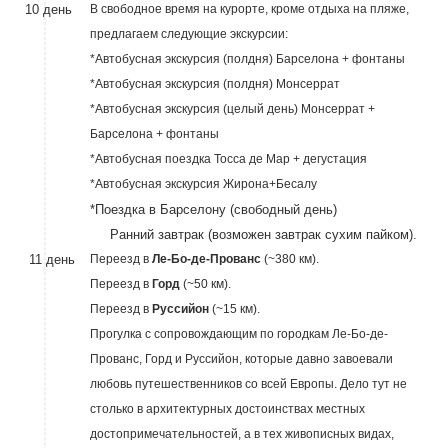
10 день
В свободное время на курорте, кроме отдыха на пляже,
предлагаем следующие экскурсии:
*Автобусная экскурсия (полдня) Барселона + фонтаны
*Автобусная экскурсия (полдня) Монсеррат
*Автобусная экскурсия (целый день) Монсеррат +
Барселона + фонтаны
*Автобусная поездка Тосса де Мар + дегустация
*Автобусная экскурсия Жирона+Бесалу
*Поездка в Барселону (свободный день)
Ранний завтрак (возможен завтрак сухим пайком).
11 день
Переезд в
Ле-Бо-де-Прованс
(~380 км).
Переезд в
Горд
(~50 км).
Переезд в
Руссийон
(~15 км).
Прогулка с сопровождающим по городкам Ле-Бо-де-
Прованс, Горд и Руссийон, которые давно завоевали
любовь путешественников со всей Европы. Дело тут не
столько в архитектурных достоинствах местных
достопримечательностей, а в тех живописных видах,