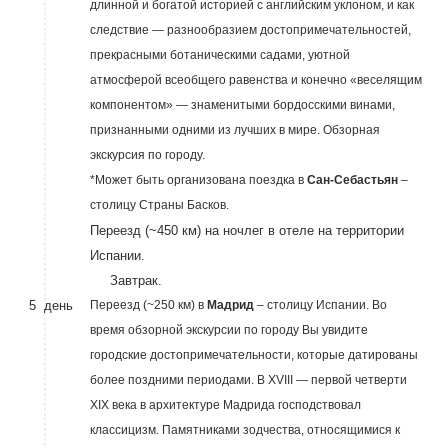
длинной и богатой историей с английским уклоном, и как
следствие — разнообразием достопримечательностей,
прекрасными ботаническими садами, уютной
атмосферой всеобщего равенства и конечно «веселящим
компонентом» — знаменитыми бордосскими винами,
признанными одними из лучших в мире. Обзорная
экскурсия по городу.
*Может быть организована поездка в
Сан-Себастьян
–
столицу Страны Басков.
Переезд (~450 км) на ночлег в отеле на территории
Испании.
Завтрак.
5 день
Переезд (~250 км) в
Мадрид
– столицу Испании. Во
время обзорной экскурсии по городу Вы увидите
городские достопримечательности, которые датированы
более поздними периодами. В XVIII — первой четверти
XIX века в архитектуре Мадрида господствовал
классицизм. Памятниками зодчества, относящимися к