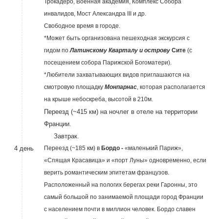
Трокадеро, Военная академия, Комплекс Собора
инвалидов, Мост Александра III и др.
Свободное время в городе.
*Может быть организована пешеходная экскурсия с
гидом по
Латинскому Кварталу и острову
Сите
(с
посещением собора Парижской Богоматери).
*Любители захватывающих видов приглашаются на
смотровую площадку
Монпарнас
, которая располагается
на крыше небоскреба, высотой в 210м.
Переезд (~415 км) на ночлег в отеле на территории
Франции.
Завтрак.
4 день
Переезд (~185 км) в
Бордо -
«маленький Париж»,
«Спящая Красавица» и «порт Луны» одновременно, если
верить романтическим эпитетам французов.
Расположенный на пологих берегах реки Гаронны, это
самый большой по занимаемой площади город Франции
с населением почти в миллион человек. Бордо славен