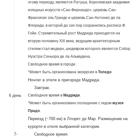
этому периоду, являются Ратуша, Королевская академия
изящных искусств «Сан-Фернандо», церковь Сан-
Франсиско эль Гранде и церковь Сан-Антонио де ла
Флорида, в которой до сих пор сохранились росписи Ф.
Гойи. Стремительный рост Мадрида приходится на
вторую половину XIX века, ведущим архитектурным
стилем стал модерн, шедевром которого является Собор
Нуэстра Сеньора де ла Альмудена.
Свободное время в городе.
*Может быть организована экскурсия в
Толедо
.
Ночлег в отеле в пригороде Мадрида.
Завтрак.
6 день
Свободное время в
Мадриде
.
*Может быть организовано посещение с гидом
музея
Прадо
.
Переезд (~700 км) в Ллорет де Мар. Размещение на
курорте в отеле выбранной категории.
7-
Свободное время.