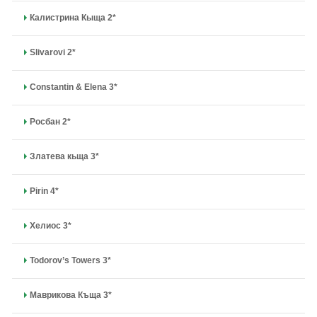
Калистрина Кыща 2*
Slivarovi 2*
Constantin & Elena 3*
Росбан 2*
Златева кьща 3*
Pirin 4*
Хелиос 3*
Todorov’s Towers 3*
Маврикова Къща 3*