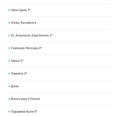
Чичо Цане 3*
Trinity Residence
St. Anastasia Apartments 3*
Снежная Легенда 4*
Slaevi 2*
Тринити 4*
Дана
Basecamp 5 Hostel
Тодорини Кули 4*