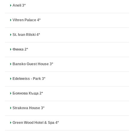
Aneli 3*
Vihren Palace 4*
St. Ivan Rilski 4*
Финка 2*
Bansko Guest House 3*
Edelweiss - Park 3*
Боянова Къща 2*
Strakova House 3*
Green Wood Hotel & Spa 4*