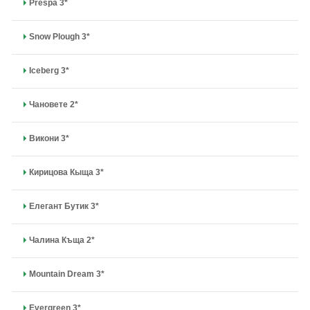
Prespa 3*
Snow Plough 3*
Iceberg 3*
Чановете 2*
Викони 3*
Кирицова Кыща 3*
Елегант Бутик 3*
Чалина Къща 2*
Mountain Dream 3*
Evergreen 3*