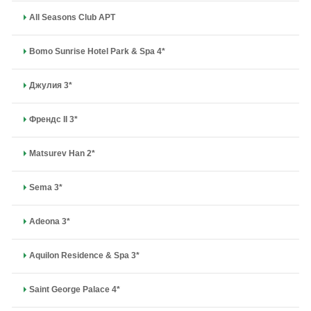
All Seasons Club APT
Bomo Sunrise Hotel Park & Spa 4*
Джулия 3*
Френдс II 3*
Matsurev Han 2*
Sema 3*
Adeona 3*
Aquilon Residence & Spa 3*
Saint George Palace 4*