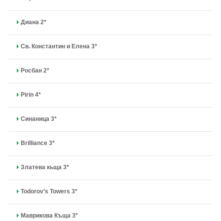
Диана 2*
Св. Константин и Елена 3*
Росбан 2*
Pirin 4*
Синаница 3*
Brilliance 3*
Златева кьща 3*
Todorov’s Towers 3*
Маврикова Къща 3*