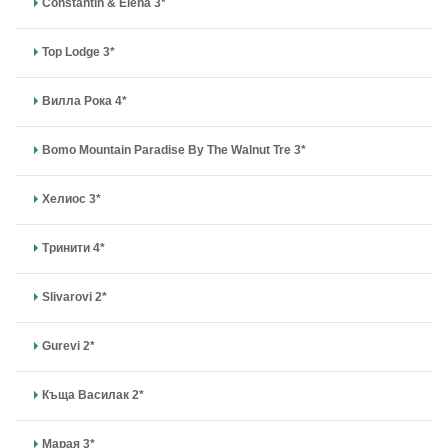
Constantin & Elena 3*
Top Lodge 3*
Вилла Рока 4*
Bomo Mountain Paradise By The Walnut Tre 3*
Хелиос 3*
Тринити 4*
Slivarovi 2*
Gurevi 2*
Къща Василак 2*
Марая 3*