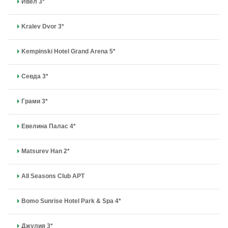
Ивел 3*
Kralev Dvor 3*
Kempinski Hotel Grand Arena 5*
Севда 3*
Грами 3*
Евелина Палас 4*
Matsurev Han 2*
All Seasons Club APT
Bomo Sunrise Hotel Park & Spa 4*
Джулия 3*