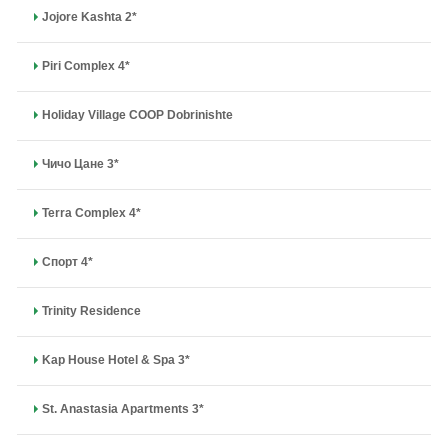
Jojore Kashta 2*
Piri Compleх 4*
Holiday Village COOP Dobrinishte
Чичо Цане 3*
Terra Complex 4*
Спорт 4*
Trinity Residence
Kap House Hotel & Spa 3*
St. Anastasia Apartments 3*