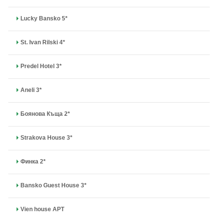
Lucky Bansko 5*
St. Ivan Rilski 4*
Predel Hotel 3*
Aneli 3*
Боянова Къща 2*
Strakova House 3*
Финка 2*
Bansko Guest House 3*
Vien house APT