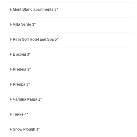
Mont Blanc apartments 3*
Villa Verde 3*
Pirin Golf Hotel and Spa 5*
Викони 3*
Predela 3*
Prespa 3*
Чалина Къща 2*
Танне 4*
Snow Plough 3*