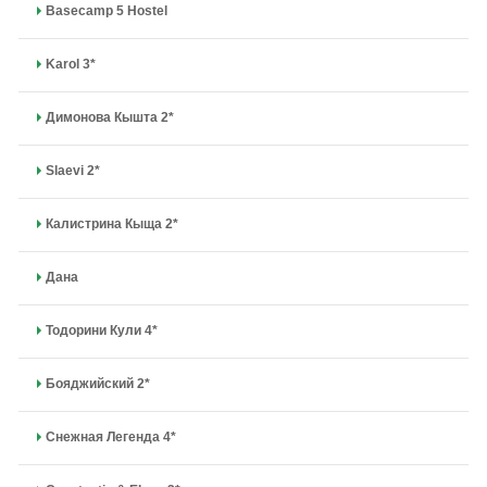
Basecamp 5 Hostel
Karol 3*
Димонова Кышта 2*
Slaevi 2*
Калистрина Кыща 2*
Дана
Тодорини Кули 4*
Бояджийский 2*
Снежная Легенда 4*